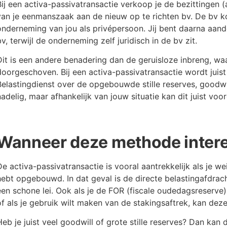
Bij een activa-passivatransactie verkoop je de bezittingen (
van je eenmanszaak aan de nieuw op te richten bv. De bv k
onderneming van jou als privépersoon. Jij bent daarna aand
bv, terwijl de onderneming zelf juridisch in de bv zit.
Dit is een andere benadering dan de geruisloze inbreng, waa
doorgeschoven. Bij een activa-passivatransactie wordt juis
Belastingdienst over de opgebouwde stille reserves, goodwill
nadelig, maar afhankelijk van jouw situatie kan dit juist voo
Wanneer deze methode intere
De activa-passivatransactie is vooral aantrekkelijk als je wei
hebt opgebouwd. In dat geval is de directe belastingafdrach
een schone lei. Ook als je de FOR (fiscale oudedagsreserve) 
of als je gebruik wilt maken van de stakingsaftrek, kan deze
Heb je juist veel goodwill of grote stille reserves? Dan kan 