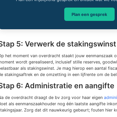
Plan een gesprek
Stap 5: Verwerk de stakingswinst
Op het moment van overdracht staakt jouw eenmanszaak off
moment wordt gerealiseerd, inclusief stille reserves, goodwil
belastbaar als stakingswinst. Je mag hierop een aantal fiscal
de stakingsaftrek en de omzetting in een lijfrente om de bel
Stap 6: Administratie en aangifte
Na de overdracht draagt de bv zorg voor haar eigen
admini
doet als eenmanszaakhouder nog één laatste aangifte inko
stakingsjaar. Zorg dat dit nauwkeurig gebeurt; fouten hier ku