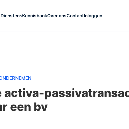
Kennisbank
Over ons
Contact
Inloggen
Diensten
ONDERNEMEN
 activa-passivatransac
ar een bv