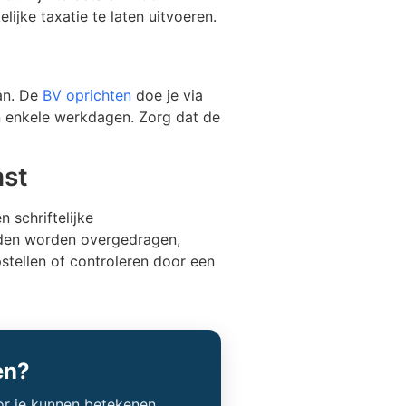
lijke taxatie te laten uitvoeren.
an. De
BV oprichten
doe je via
en enkele werkdagen. Zorg dat de
mst
 schriftelijke
lden worden overgedragen,
stellen of controleren door een
en?
or je kunnen betekenen.