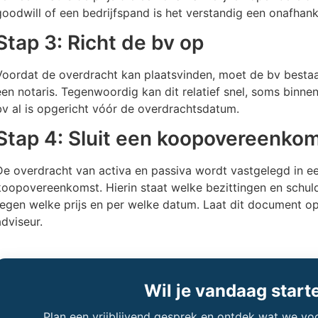
goodwill of een bedrijfspand is het verstandig een onafhanke
Stap 3: Richt de bv op
Voordat de overdracht kan plaatsvinden, moet de bv besta
een notaris. Tegenwoordig kan dit relatief snel, soms binn
bv al is opgericht vóór de overdrachtsdatum.
Stap 4: Sluit een koopovereenko
De overdracht van activa en passiva wordt vastgelegd in een
koopovereenkomst. Hierin staat welke bezittingen en schu
tegen welke prijs en per welke datum. Laat dit document op
adviseur.
Wil je vandaag start
Plan een vrijblijvend gesprek en ontdek wat we vo