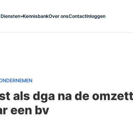
Kennisbank
Over ons
Contact
Inloggen
Diensten
ONDERNEMEN
 als dga na de omzett
ar een bv