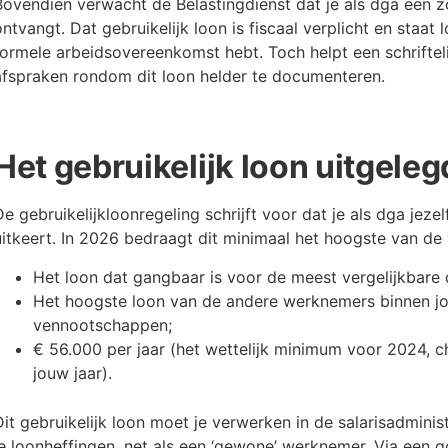
Bovendien verwacht de Belastingdienst dat je als dga een 
ontvangt. Dat gebruikelijk loon is fiscaal verplicht en staat 
formele arbeidsovereenkomst hebt. Toch helpt een schrifte
afspraken rondom dit loon helder te documenteren.
Het gebruikelijk loon uitgeleg
De gebruikelijkloonregeling schrijft voor dat je als dga jeze
uitkeert. In 2026 bedraagt dit minimaal het hoogste van d
Het loon dat gangbaar is voor de meest vergelijkbare 
Het hoogste loon van de andere werknemers binnen j
vennootschappen;
€ 56.000 per jaar (het wettelijk minimum voor 2024, 
jouw jaar).
Dit gebruikelijk loon moet je verwerken in de salarisadminis
je loonheffingen, net als een ‘gewone’ werknemer. Via een