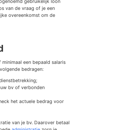
zogenoemd gebruikelijk loon
los van de vraag of je een
lijke overeenkomst om de
d
lf minimaal een bepaald salaris
e volgende bedragen:
dienstbetrekking;
ouw bv of verbonden
check het actuele bedrag voor
tratie van je bv. Daarover betaal
 goede
administratie
zorg je