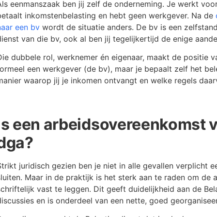
Als eenmanszaak ben jij zelf de onderneming. Je werkt voor 
betaalt inkomstenbelasting en hebt geen werkgever. Na de
naar een bv
wordt de situatie anders. De bv is een zelfstand
dienst van die bv, ook al ben jij tegelijkertijd de enige aand
Die dubbele rol, werknemer én eigenaar, maakt de positie v
formeel een werkgever (de bv), maar je bepaalt zelf het bel
manier waarop jij je inkomen ontvangt en welke regels daar
Is een arbeidsovereenkomst ve
dga?
Strikt juridisch gezien ben je niet in alle gevallen verplich
sluiten. Maar in de praktijk is het sterk aan te raden om de a
schriftelijk vast te leggen. Dit geeft duidelijkheid aan de B
discussies en is onderdeel van een nette, goed georganiseer