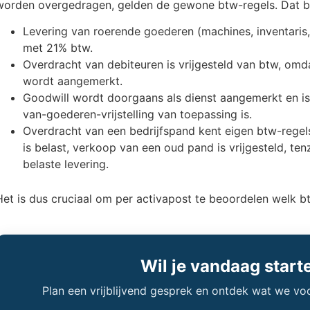
worden overgedragen, gelden de gewone btw-regels. Dat b
Levering van roerende goederen (machines, inventaris, 
met 21% btw.
Overdracht van debiteuren is vrijgesteld van btw, omdat
wordt aangemerkt.
Goodwill wordt doorgaans als dienst aangemerkt en is 
van-goederen-vrijstelling van toepassing is.
Overdracht van een bedrijfspand kent eigen btw-rege
is belast, verkoop van een oud pand is vrijgesteld, ten
belaste levering.
Het is dus cruciaal om per activapost te beoordelen welk b
Wil je vandaag start
Plan een vrijblijvend gesprek en ontdek wat we vo