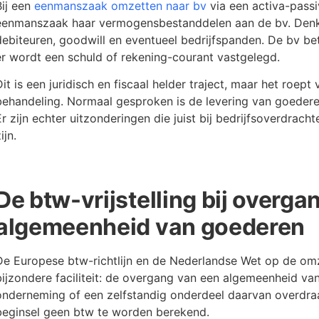
Bij een
eenmanszaak omzetten naar bv
via een activa-passi
eenmanszaak haar vermogensbestanddelen aan de bv. Denk
debiteuren, goodwill en eventueel bedrijfspanden. De bv bet
er wordt een schuld of rekening-courant vastgelegd.
Dit is een juridisch en fiscaal helder traject, maar het roep
behandeling. Normaal gesproken is de levering van goedere
Er zijn echter uitzonderingen die juist bij bedrijfsoverdrac
ijn.
De btw-vrijstelling bij overga
algemeenheid van goederen
De Europese btw-richtlijn en de Nederlandse Wet op de om
bijzondere faciliteit: de overgang van een algemeenheid va
onderneming of een zelfstandig onderdeel daarvan overdraa
beginsel geen btw te worden berekend.