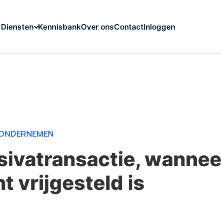
Kennisbank
Over ons
Contact
Inloggen
Diensten
ONDERNEMEN
ssivatransactie, wannee
t vrijgesteld is