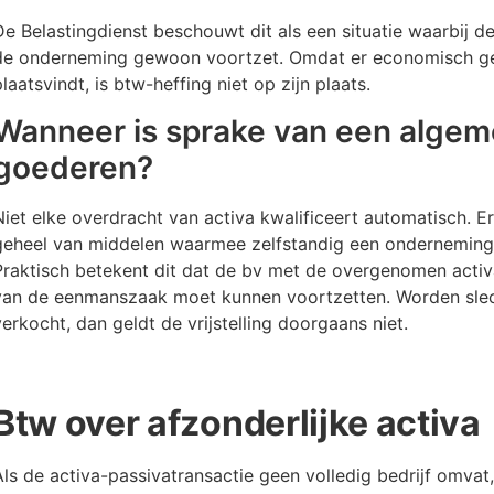
De Belastingdienst beschouwt dit als een situatie waarbij de 
de onderneming gewoon voortzet. Omdat er economisch ge
plaatsvindt, is btw-heffing niet op zijn plaats.
Wanneer is sprake van een alge
goederen?
Niet elke overdracht van activa kwalificeert automatisch. E
geheel van middelen waarmee zelfstandig een ondernemin
Praktisch betekent dit dat de bv met de overgenomen activa
van de eenmanszaak moet kunnen voortzetten. Worden slech
verkocht, dan geldt de vrijstelling doorgaans niet.
Btw over afzonderlijke activa
Als de activa-passivatransactie geen volledig bedrijf omvat,