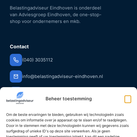
Belastingadviseur Eindhoven is onderdeel
van Adviesgroep Eindhoven, de one-stop-
shop voor ondernemers en mkb.
Contact
(040) 3035112
info@belastingadviseur-eindhoven.nl
Stratumsedijk 6, 5611 ND Eindhoven (NL)
Beheer toestemming
Om de beste ervaringen te bieden, gebruiken wij technologieën zoals
cookies om informatie over je apparaat op te slaan en/of te raadplegen.
Diensten
Door in te stemmen met deze technologieën kunnen wij gegevens zoals
surfgedrag of unieke ID's op deze site verwerken. Als je geen
Administratie
toestemming geeft of uw toestemming intrekt, kan dit een nadelige