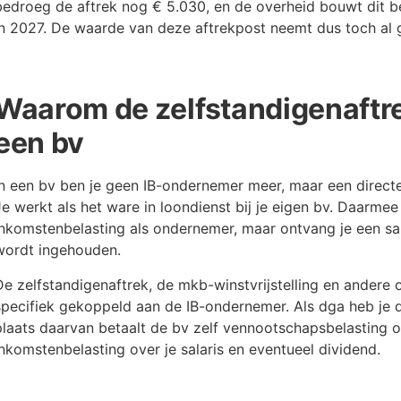
bedroeg de aftrek nog € 5.030, en de overheid bouwt dit b
in 2027. De waarde van deze aftrekpost neemt dus toch al 
Waarom de zelfstandigenaftrek
een bv
In een bv ben je geen IB-ondernemer meer, maar een direct
Je werkt als het ware in loondienst bij je eigen bv. Daarmee 
inkomstenbelasting als ondernemer, maar ontvang je een sa
wordt ingehouden.
De zelfstandigenaftrek, de mkb-winstvrijstelling en andere o
specifiek gekoppeld aan de IB-ondernemer. Als dga heb je d
plaats daarvan betaalt de bv zelf vennootschapsbelasting ove
inkomstenbelasting over je salaris en eventueel dividend.