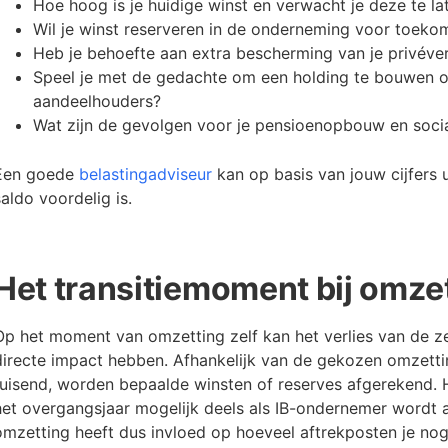
Hoe hoog is je huidige winst en verwacht je deze te la
Wil je winst reserveren in de onderneming voor toekom
Heb je behoefte aan extra bescherming van je privév
Speel je met de gedachte om een holding te bouwen 
aandeelhouders?
Wat zijn de gevolgen voor je pensioenopbouw en soci
Een goede
belastingadviseur
kan op basis van jouw cijfers 
saldo voordelig is.
Het transitiemoment bij omze
Op het moment van omzetting zelf kan het verlies van de z
directe impact hebben. Afhankelijk van de gekozen omzetti
ruisend, worden bepaalde winsten of reserves afgerekend. 
het overgangsjaar mogelijk deels als IB-ondernemer wordt 
omzetting heeft dus invloed op hoeveel aftrekposten je nog