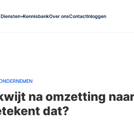
Kennisbank
Over ons
Contact
Inloggen
Diensten
ONDERNEMEN
kwijt na omzetting naar
tekent dat?