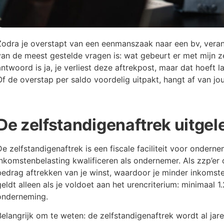
Zodra je overstapt van een eenmanszaak naar een bv, veran
van de meest gestelde vragen is: wat gebeurt er met mijn z
antwoord is ja, je verliest deze aftrekpost, maar dat hoeft lan
Of de overstap per saldo voordelig uitpakt, hangt af van jou
De zelfstandigenaftrek uitgel
De zelfstandigenaftrek is een fiscale faciliteit voor ondern
inkomstenbelasting kwalificeren als ondernemer. Als zzp’er
bedrag aftrekken van je winst, waardoor je minder inkomste
geldt alleen als je voldoet aan het urencriterium: minimaal 1
onderneming.
Belangrijk om te weten: de zelfstandigenaftrek wordt al jar