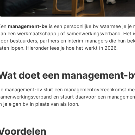
Een
management-bv
is een persoonlijke bv waarmee je je
aan een werkmaatschappij of samenwerkingsverband. Het is
voor bestuurders, partners en interim-managers die hun bel
laten lopen. Hieronder lees je hoe het werkt in 2026.
Wat doet een management-b
Je management-bv sluit een managementovereenkomst met
samenwerkingsverband en stuurt daarvoor een managementf
in je eigen bv in plaats van als loon.
Voordelen