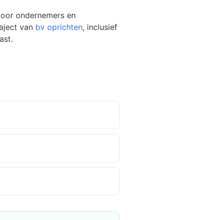
voor ondernemers en
raject van
bv oprichten
, inclusief
ast.