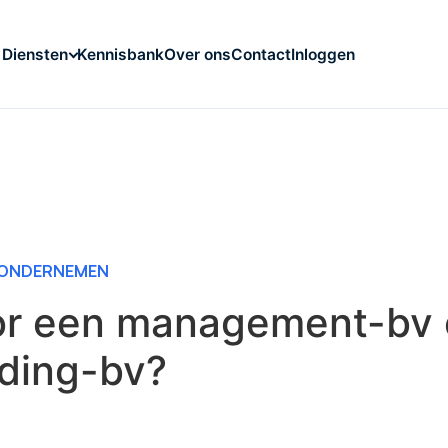
Kennisbank
Over ons
Contact
Inloggen
Diensten
ONDERNEMEN
or een management-bv 
ding-bv?