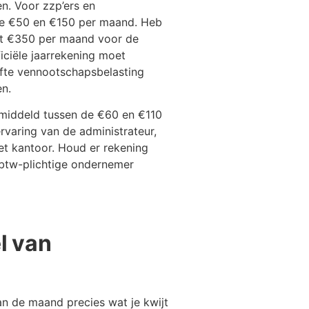
n. Voor zzp’ers en
de €50 en €150 per maand. Heb
tot €350 per maand voor de
iciële jaarrekening moet
ifte vennootschapsbelasting
n.
gemiddeld tussen de €60 en €110
rvaring van de administrateur,
t kantoor. Houd er rekening
s btw-plichtige ondernemer
l van
an de maand precies wat je kwijt