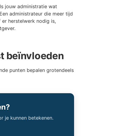
ls jouw administratie wat
Een administrateur die meer tijd
 er herstelwerk nodig is,
tgever.
st beïnvloeden
lgende punten bepalen grotendeels
en?
or je kunnen betekenen.