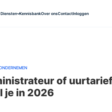
Kennisbank
Over ons
Contact
Inloggen
Diensten
ONDERNEMEN
nistrateur of uurtarie
l je in 2026