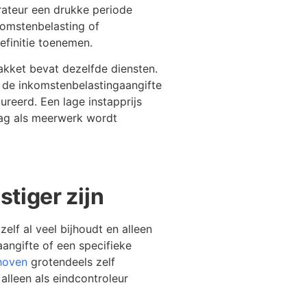
trateur een drukke periode
komstenbelasting of
finitie toenemen.
pakket bevat dezelfde diensten.
en de inkomstenbelastingaangifte
reerd. Een lage instapprijs
raag als meerwerk wordt
tiger zijn
 zelf al veel bijhoudt en alleen
aangifte of een specifieke
hoven
grotendeels zelf
alleen als eindcontroleur