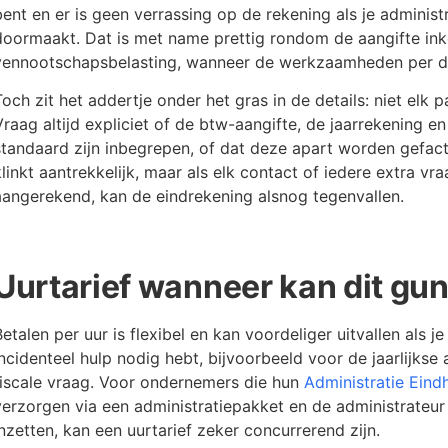
bent en er is geen verrassing op de rekening als je adminis
doormaakt. Dat is met name prettig rondom de aangifte in
vennootschapsbelasting, wanneer de werkzaamheden per de
Toch zit het addertje onder het gras in de details: niet elk 
Vraag altijd expliciet of de btw-aangifte, de jaarrekening 
standaard zijn inbegrepen, of dat deze apart worden gefactu
klinkt aantrekkelijk, maar als elk contact of iedere extra v
aangerekend, kan de eindrekening alsnog tegenvallen.
Uurtarief wanneer kan dit guns
Betalen per uur is flexibel en kan voordeliger uitvallen als je
incidenteel hulp nodig hebt, bijvoorbeeld voor de jaarlijkse 
fiscale vraag. Voor ondernemers die hun
Administratie Eind
verzorgen via een administratiepakket en de administrateur 
inzetten, kan een uurtarief zeker concurrerend zijn.