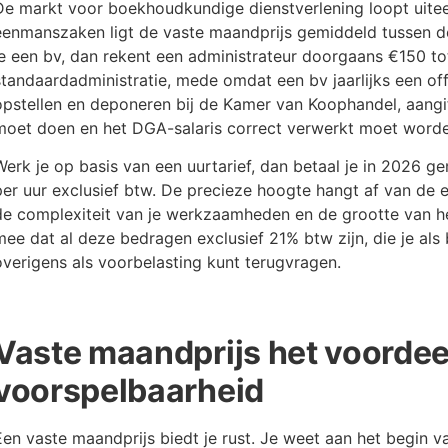
De markt voor boekhoudkundige dienstverlening loopt uitee
eenmanszaken ligt de vaste maandprijs gemiddeld tussen 
je een bv, dan rekent een administrateur doorgaans €150 
standaardadministratie, mede omdat een bv jaarlijks een off
opstellen en deponeren bij de Kamer van Koophandel, aang
moet doen en het DGA-salaris correct verwerkt moet worde
Werk je op basis van een uurtarief, dan betaal je in 2026 
per uur exclusief btw. De precieze hoogte hangt af van de e
de complexiteit van je werkzaamheden en de grootte van he
mee dat al deze bedragen exclusief 21% btw zijn, die je al
overigens als voorbelasting kunt terugvragen.
Vaste maandprijs het voordee
voorspelbaarheid
Een vaste maandprijs biedt je rust. Je weet aan het begin v