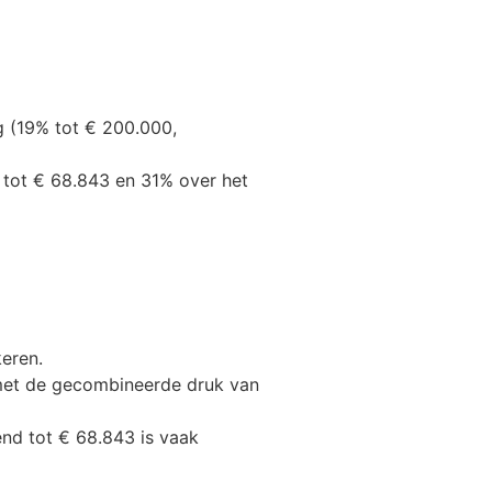
g (19% tot € 200.000,
% tot € 68.843 en 31% over het
keren.
n met de gecombineerde druk van
end tot € 68.843 is vaak